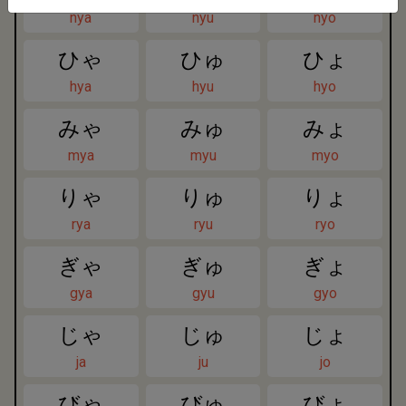
nya
nyu
nyo
ひゃ
ひゅ
ひょ
hya
hyu
hyo
みゃ
みゅ
みょ
mya
myu
myo
りゃ
りゅ
りょ
rya
ryu
ryo
ぎゃ
ぎゅ
ぎょ
gya
gyu
gyo
じゃ
じゅ
じょ
ja
ju
jo
びゃ
びゅ
びょ