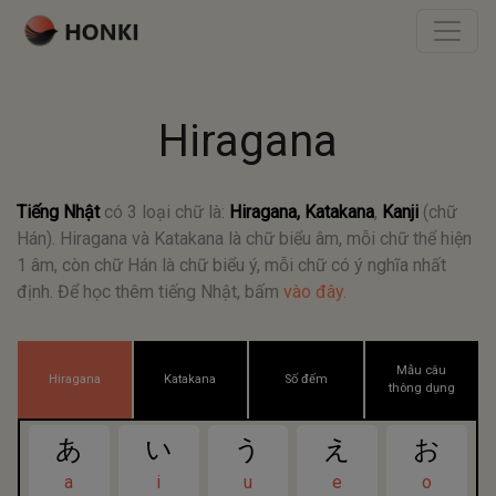
Hiragana
Tiếng Nhật
có 3 loại chữ là:
Hiragana, Katakana
,
Kanji
(chữ
Hán). Hiragana và Katakana là chữ biểu âm, mỗi chữ thể hiện
1 âm, còn chữ Hán là chữ biểu ý, mỗi chữ có ý nghĩa nhất
định. Để học thêm tiếng Nhật, bấm
vào đây
.
Mẫu câu
Hiragana
Katakana
Số đếm
thông dụng
あ
い
う
え
お
a
i
u
e
o