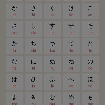
か
き
く
け
こ
ka
ki
ku
ke
ko
さ
し
す
せ
そ
sa
shi
su
se
so
た
ち
つ
て
と
ta
chi
tsu
te
to
な
に
ぬ
ね
の
na
ni
nu
ne
no
は
ひ
ふ
へ
ほ
ha
hi
fu
he
ho
ま
み
む
め
も
ma
mi
mu
me
mo