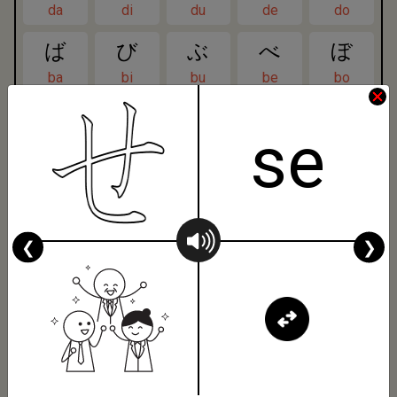
da
di
du
de
do
ば
び
ぶ
べ
ぼ
ba
bi
bu
be
bo
ぱ
ぴ
ぷ
ぺ
ぽ
se
pa
pi
pu
pe
po
きゃ
きゅ
きょ
kya
kyu
kyo
❮
❯
しゃ
しゅ
しょ
sha
shu
sho
ちゃ
ちゅ
ちょ
cha
chu
cho
にゃ
にゅ
にょ