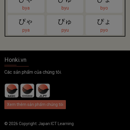
bya
byu
byo
ぴゃ
ぴゅ
ぴょ
pya
pyu
pyo
Honki.vn
Các sản phẩm của chúng tôi.
Xem thêm sản phẩm chúng tôi
© 2026 Copyright:
Japan ICT Learning