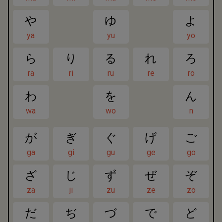
や
ゆ
よ
ya
yu
yo
ら
り
る
れ
ろ
ra
ri
ru
re
ro
わ
を
ん
wa
wo
n
が
ぎ
ぐ
げ
ご
ga
gi
gu
ge
go
ざ
じ
ず
ぜ
ぞ
za
ji
zu
ze
zo
だ
ぢ
づ
で
ど