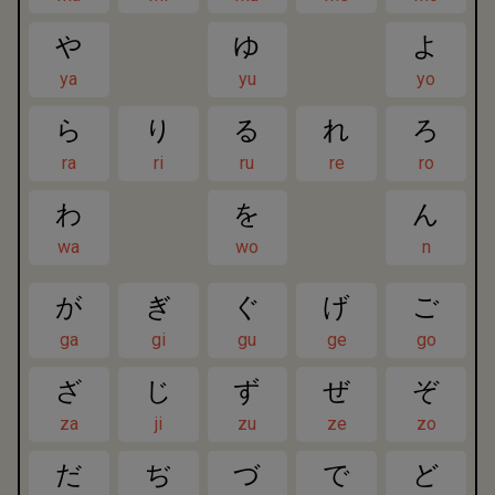
や
ゆ
よ
ya
yu
yo
ら
り
る
れ
ろ
ra
ri
ru
re
ro
わ
を
ん
wa
wo
n
が
ぎ
ぐ
げ
ご
ga
gi
gu
ge
go
ざ
じ
ず
ぜ
ぞ
za
ji
zu
ze
zo
だ
ぢ
づ
で
ど