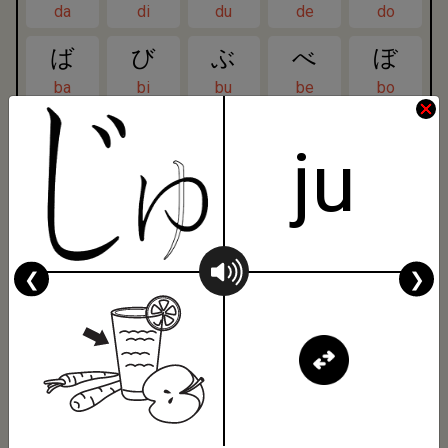
da
di
du
de
do
ば
び
ぶ
べ
ぼ
ba
bi
bu
be
bo
ぱ
ぴ
ぷ
ぺ
ぽ
ju
pa
pi
pu
pe
po
きゃ
きゅ
きょ
kya
kyu
kyo
❮
❯
しゃ
しゅ
しょ
sha
shu
sho
ちゃ
ちゅ
ちょ
cha
chu
cho
にゃ
にゅ
にょ