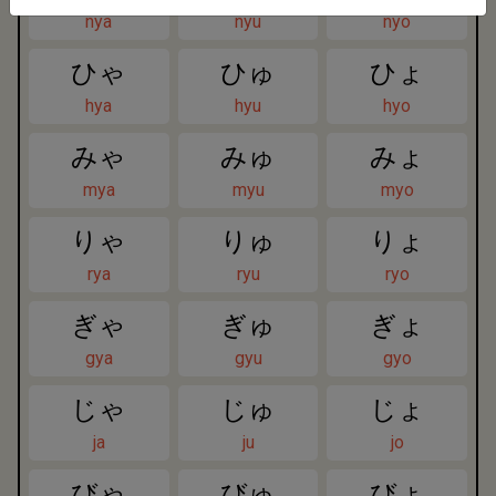
nya
nyu
nyo
ひゃ
ひゅ
ひょ
hya
hyu
hyo
みゃ
みゅ
みょ
mya
myu
myo
りゃ
りゅ
りょ
rya
ryu
ryo
ぎゃ
ぎゅ
ぎょ
gya
gyu
gyo
じゃ
じゅ
じょ
ja
ju
jo
びゃ
びゅ
びょ