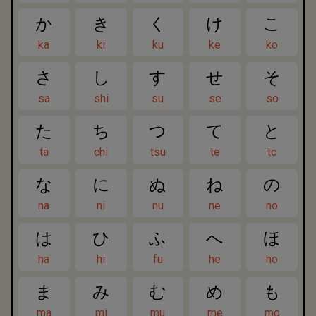
か
き
く
け
こ
ka
ki
ku
ke
ko
さ
し
す
せ
そ
sa
shi
su
se
so
た
ち
つ
て
と
ta
chi
tsu
te
to
な
に
ぬ
ね
の
na
ni
nu
ne
no
は
ひ
ふ
へ
ほ
ha
hi
fu
he
ho
ま
み
む
め
も
ma
mi
mu
me
mo