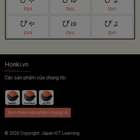
bya
byu
byo
ぴゃ
ぴゅ
ぴょ
pya
pyu
pyo
Honki.vn
Các sản phẩm của chúng tôi.
Xem thêm sản phẩm chúng tôi
© 2026 Copyright:
Japan ICT Learning