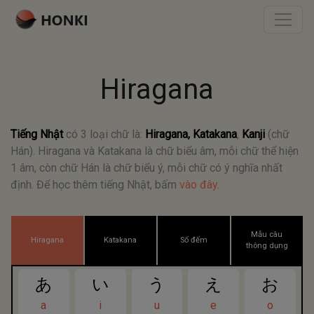
Hiragana
Tiếng Nhật
có 3 loại chữ là:
Hiragana, Katakana
,
Kanji
(chữ
Hán). Hiragana và Katakana là chữ biểu âm, mỗi chữ thể hiện
1 âm, còn chữ Hán là chữ biểu ý, mỗi chữ có ý nghĩa nhất
định. Để học thêm tiếng Nhật, bấm
vào đây
.
Mẫu câu
Hiragana
Katakana
Số đếm
thông dụng
あ
い
う
え
お
a
i
u
e
o