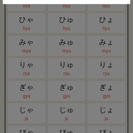
nya
nyu
nyo
ひゃ
ひゅ
ひょ
hya
hyu
hyo
みゃ
みゅ
みょ
mya
myu
myo
りゃ
りゅ
りょ
rya
ryu
ryo
ぎゃ
ぎゅ
ぎょ
gya
gyu
gyo
じゃ
じゅ
じょ
ja
ju
jo
びゃ
びゅ
びょ