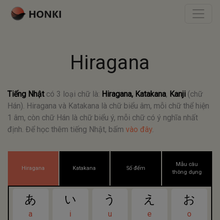
Hiragana
Tiếng Nhật
có 3 loại chữ là:
Hiragana, Katakana
,
Kanji
(chữ
Hán). Hiragana và Katakana là chữ biểu âm, mỗi chữ thể hiện
1 âm, còn chữ Hán là chữ biểu ý, mỗi chữ có ý nghĩa nhất
định. Để học thêm tiếng Nhật, bấm
vào đây
.
Mẫu câu
Hiragana
Katakana
Số đếm
thông dụng
あ
い
う
え
お
a
i
u
e
o