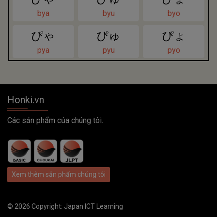
bya
byu
byo
ぴゃ
ぴゅ
ぴょ
pya
pyu
pyo
Honki.vn
Các sản phẩm của chúng tôi.
Xem thêm sản phẩm chúng tôi
© 2026 Copyright:
Japan ICT Learning