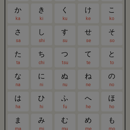
か
き
く
け
こ
ka
ki
ku
ke
ko
さ
し
す
せ
そ
sa
shi
su
se
so
た
ち
つ
て
と
ta
chi
tsu
te
to
な
に
ぬ
ね
の
na
ni
nu
ne
no
は
ひ
ふ
へ
ほ
ha
hi
fu
he
ho
ま
み
む
め
も
ma
mi
mu
me
mo