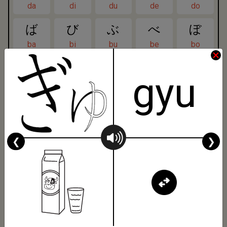
da
di
du
de
do
ば
び
ぶ
べ
ぼ
ba
bi
bu
be
bo
ぱ
ぴ
ぷ
ぺ
ぽ
gyu
pa
pi
pu
pe
po
きゃ
きゅ
きょ
kya
kyu
kyo
❮
❯
しゃ
しゅ
しょ
sha
shu
sho
ちゃ
ちゅ
ちょ
cha
chu
cho
にゃ
にゅ
にょ