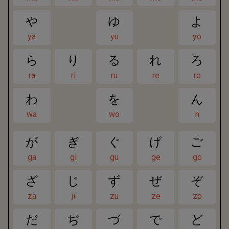
や
ゆ
よ
ya
yu
yo
ら
り
る
れ
ろ
ra
ri
ru
re
ro
わ
を
ん
wa
wo
n
が
ぎ
ぐ
げ
ご
ga
gi
gu
ge
go
ざ
じ
ず
ぜ
ぞ
za
ji
zu
ze
zo
だ
ぢ
づ
で
ど