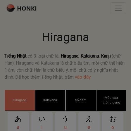
Hiragana
Tiếng Nhật
có 3 loại chữ là:
Hiragana, Katakana
,
Kanji
(chữ
Hán). Hiragana và Katakana là chữ biểu âm, mỗi chữ thể hiện
1 âm, còn chữ Hán là chữ biểu ý, mỗi chữ có ý nghĩa nhất
định. Để học thêm tiếng Nhật, bấm
vào đây
.
Mẫu câu
Hiragana
Katakana
Số đếm
thông dụng
あ
い
う
え
お
a
i
u
e
o