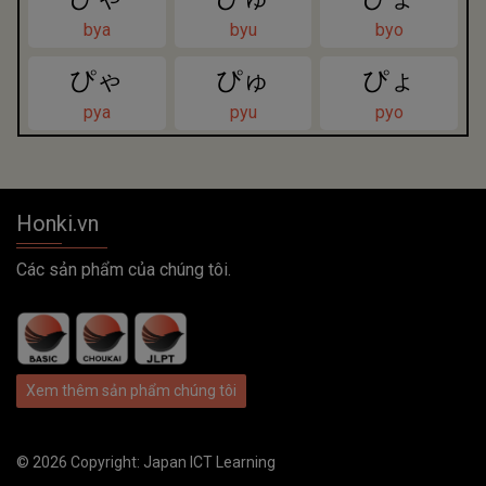
bya
byu
byo
ぴゃ
ぴゅ
ぴょ
pya
pyu
pyo
Honki.vn
Các sản phẩm của chúng tôi.
Xem thêm sản phẩm chúng tôi
© 2026 Copyright:
Japan ICT Learning