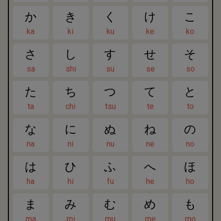
か
き
く
け
こ
ka
ki
ku
ke
ko
さ
し
す
せ
そ
sa
shi
su
se
so
た
ち
つ
て
と
ta
chi
tsu
te
to
な
に
ぬ
ね
の
na
ni
nu
ne
no
は
ひ
ふ
へ
ほ
ha
hi
fu
he
ho
ま
み
む
め
も
ma
mi
mu
me
mo