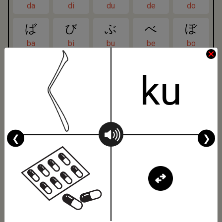
da
di
du
de
do
ば
び
ぶ
べ
ぼ
ba
bi
bu
be
bo
ぱ
ぴ
ぷ
ぺ
ぽ
ku
pa
pi
pu
pe
po
きゃ
きゅ
きょ
kya
kyu
kyo
❮
❯
しゃ
しゅ
しょ
sha
shu
sho
ちゃ
ちゅ
ちょ
cha
chu
cho
にゃ
にゅ
にょ