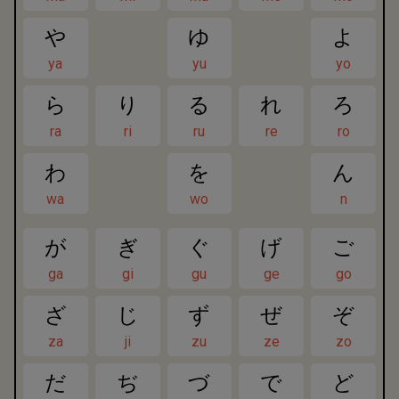
や
ゆ
よ
ya
yu
yo
ら
り
る
れ
ろ
ra
ri
ru
re
ro
わ
を
ん
wa
wo
n
が
ぎ
ぐ
げ
ご
ga
gi
gu
ge
go
ざ
じ
ず
ぜ
ぞ
za
ji
zu
ze
zo
だ
ぢ
づ
で
ど