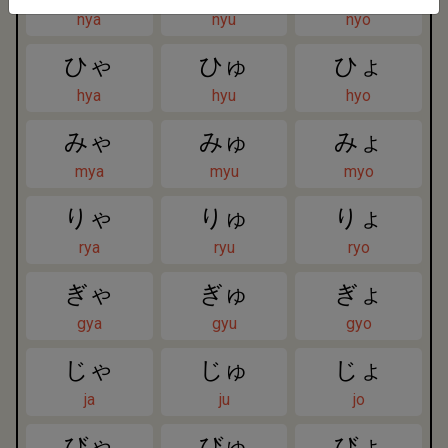
nya
nyu
nyo
ひゃ
ひゅ
ひょ
hya
hyu
hyo
みゃ
みゅ
みょ
mya
myu
myo
りゃ
りゅ
りょ
rya
ryu
ryo
ぎゃ
ぎゅ
ぎょ
gya
gyu
gyo
じゃ
じゅ
じょ
ja
ju
jo
びゃ
びゅ
びょ