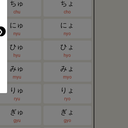
ちゅ
ちょ
chu
cho
にゅ
にょ
❯
nyu
nyo
ひゅ
ひょ
hyu
hyo
みゅ
みょ
myu
myo
りゅ
りょ
ryu
ryo
ぎゅ
ぎょ
gyu
gyo