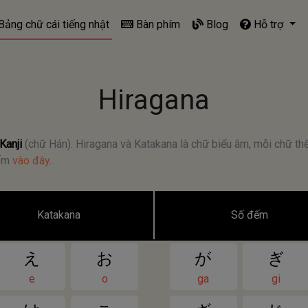
ảng chữ cái tiếng nhật
Bàn phím
Blog
Hỗ trợ
Hiragana
Kanji
(chữ Hán). Hiragana và Katakana là chữ biểu âm, mỗi chữ thể
bấm
vào đây
.
Katakana
Số đếm
え
お
が
ぎ
e
o
ga
gi