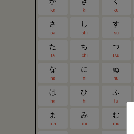
か
き
く
ka
ki
ku
さ
し
す
sa
shi
su
た
ち
つ
ta
chi
tsu
な
に
ぬ
na
ni
nu
は
ひ
ふ
ha
hi
fu
ま
み
む
ma
mi
mu