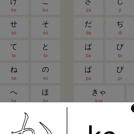
け
こ
ざ
じ
ke
ko
za
ji
せ
そ
だ
ぢ
se
so
da
di
て
と
ば
び
te
to
ba
bi
ね
の
ぱ
ぴ
ne
no
pa
pi
へ
ほ
きゃ
he
ho
kya
め
も
しゃ
me
mo
sha