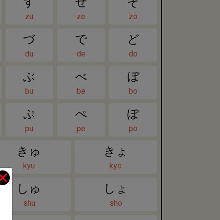
ず
ぜ
ぞ
zu
ze
zo
づ
で
ど
du
de
do
ぶ
べ
ぼ
bu
be
bo
ぷ
ぺ
ぽ
pu
pe
po
きゅ
きょ
kyu
kyo
しゅ
しょ
shu
sho