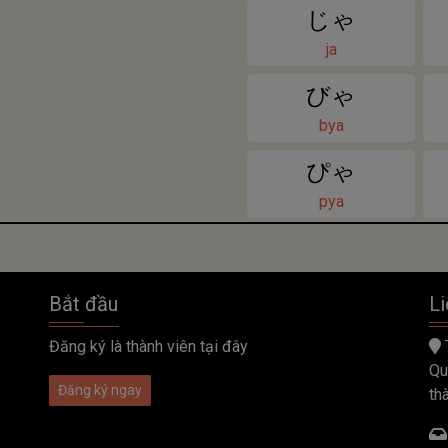
じゃ
ja
びゃ
bya
ぴゃ
pya
Bắt đầu
Li
Đăng ký là thành viên tại đây
Qu
Đăng ký ngay
th