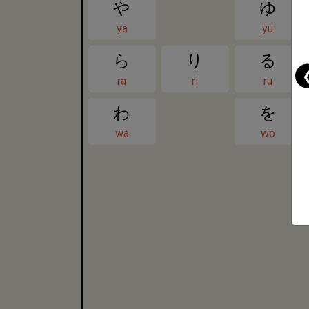
や
ゆ
ya
yu
ら
り
る
ra
ri
ru
わ
を
wa
wo