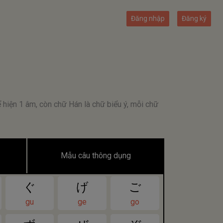
Đăng nhập
Đăng ký
 hiện 1 âm, còn chữ Hán là chữ biểu ý, mỗi chữ
Mẫu câu thông dụng
ぐ
げ
ご
gu
ge
go