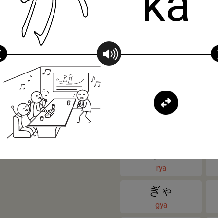
ka
よ
ちゃ
yo
cha
れ
ろ
にゃ
❮
re
ro
nya
ん
ひゃ
n
hya
みゃ
mya
りゃ
rya
ぎゃ
gya