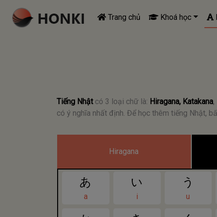
Trang chủ
Khoá học
B
Tiếng Nhật
có 3 loại chữ là:
Hiragana, Katakana
,
có ý nghĩa nhất định. Để học thêm tiếng Nhật, 
Hiragana
あ
い
う
a
i
u