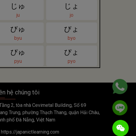
じゅ
じょ
ju
jo
びゅ
びょ
byu
byo
ぴゅ
ぴょ
pyu
pyo
ên hệ chúng tôi
Tầng 2, tòa nhà Cevimetal Building, Số 69
ang Trung, phường Thạch Thang, quận Hải Châu,
ành phố Đà Nẵng, Việt Nam
https://japanictlearning.com