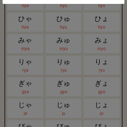
nya
nyu
nyo
ひゃ
ひゅ
ひょ
hya
hyu
hyo
みゃ
みゅ
みょ
mya
myu
myo
りゃ
りゅ
りょ
rya
ryu
ryo
ぎゃ
ぎゅ
ぎょ
gya
gyu
gyo
じゃ
じゅ
じょ
ja
ju
jo
びゃ
びゅ
びょ