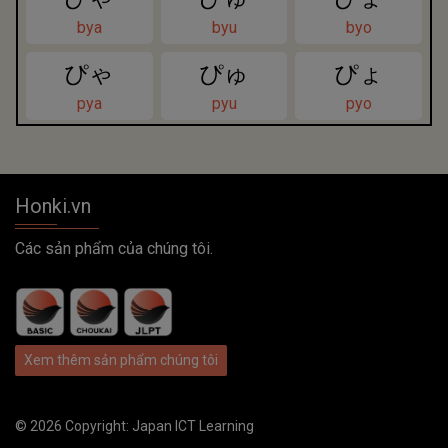
bya
byu
byo
ぴゃ
ぴゅ
ぴょ
pya
pyu
pyo
Honki.vn
Các sản phẩm của chúng tôi.
Xem thêm sản phẩm chúng tôi
© 2026 Copyright:
Japan ICT Learning