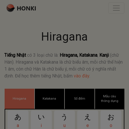
Hiragana
Tiếng Nhật
có 3 loại chữ là:
Hiragana, Katakana
,
Kanji
(chữ
Hán). Hiragana và Katakana là chữ biểu âm, mỗi chữ thể hiện
1 âm, còn chữ Hán là chữ biểu ý, mỗi chữ có ý nghĩa nhất
định. Để học thêm tiếng Nhật, bấm
vào đây
.
Mẫu câu
Hiragana
Katakana
Số đếm
thông dụng
あ
い
う
え
お
a
i
u
e
o