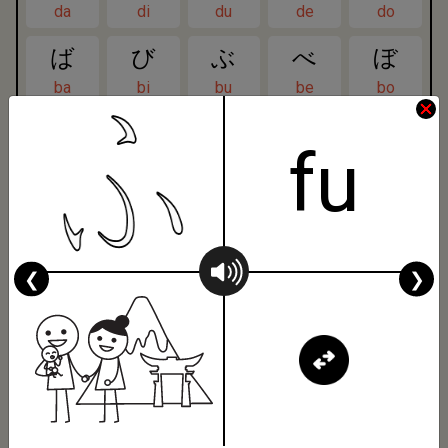
da
di
du
de
do
ば
び
ぶ
べ
ぼ
ba
bi
bu
be
bo
ぱ
ぴ
ぷ
ぺ
ぽ
fu
pa
pi
pu
pe
po
きゃ
きゅ
きょ
kya
kyu
kyo
❮
❯
しゃ
しゅ
しょ
sha
shu
sho
ちゃ
ちゅ
ちょ
cha
chu
cho
にゃ
にゅ
にょ