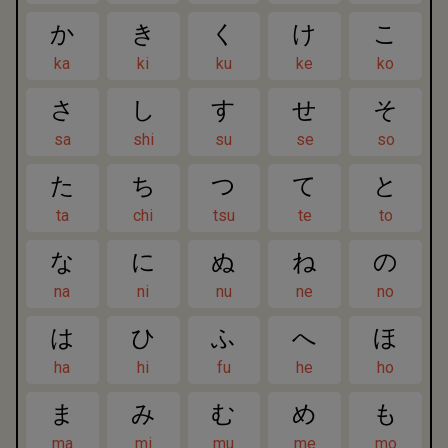
か
き
く
け
こ
ka
ki
ku
ke
ko
さ
し
す
せ
そ
sa
shi
su
se
so
た
ち
つ
て
と
ta
chi
tsu
te
to
な
に
ぬ
ね
の
na
ni
nu
ne
no
は
ひ
ふ
へ
ほ
ha
hi
fu
he
ho
ま
み
む
め
も
ma
mi
mu
me
mo