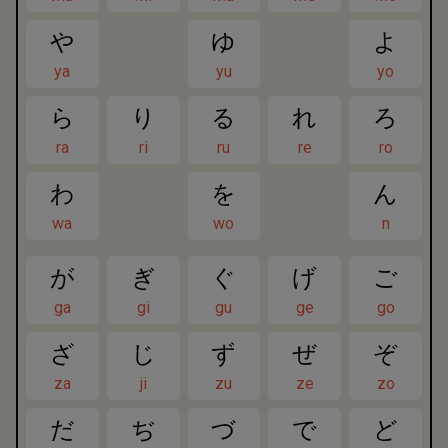
や
ゆ
よ
ya
yu
yo
ら
り
る
れ
ろ
ra
ri
ru
re
ro
わ
を
ん
wa
wo
n
が
ぎ
ぐ
げ
ご
ga
gi
gu
ge
go
ざ
じ
ず
ぜ
ぞ
za
ji
zu
ze
zo
だ
ぢ
づ
で
ど